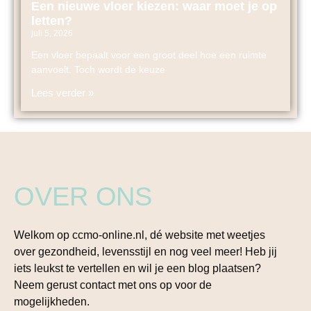
Een nieuwe vloer kiezen: waar moet je op
letten?
juli 5, 2026
Een vloer bepaalt voor een groot deel hoe een ruimte
aanvoelt. Toch wordt de keuze
Lees verder »
OVER ONS
Welkom op ccmo-online.nl, dé website met weetjes
over gezondheid, levensstijl en nog veel meer! Heb jij
iets leukst te vertellen en wil je een blog plaatsen?
Neem gerust contact met ons op voor de
mogelijkheden.