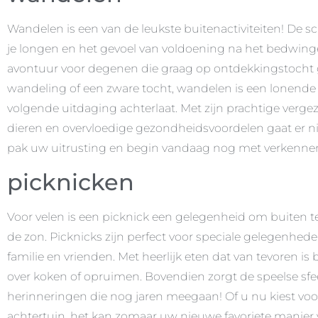
Wandelen is een van de leukste buitenactiviteiten! De sc
je longen en het gevoel van voldoening na het bedwin
avontuur voor degenen die graag op ontdekkingstocht
wandeling of een zware tocht, wandelen is een lonende er
volgende uitdaging achterlaat. Met zijn prachtige verg
dieren en overvloedige gezondheidsvoordelen gaat er 
pak uw uitrusting en begin vandaag nog met verkenne
picknicken
Voor velen is een picknick een gelegenheid om buiten te
de zon. Picknicks zijn perfect voor speciale gelegenhe
familie en vrienden. Met heerlijk eten dat van tevoren is
over koken of opruimen. Bovendien zorgt de speelse sfee
herinneringen die nog jaren meegaan! Of u nu kiest voor
achtertuin, het kan zomaar uw nieuwe favoriete manier