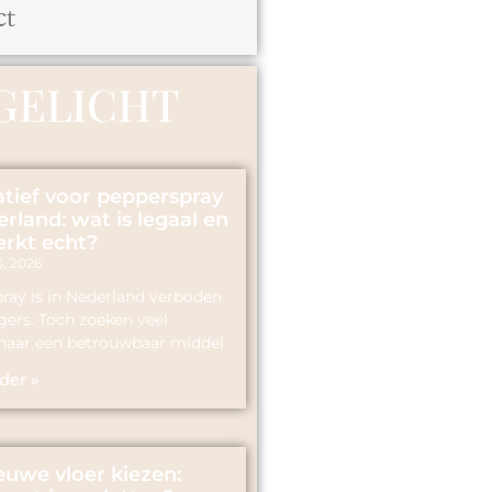
ct
GELICHT
atief voor pepperspray
erland: wat is legaal en
rkt echt?
3, 2026
ray is in Nederland verboden
gers. Toch zoeken veel
aar een betrouwbaar middel
der »
euwe vloer kiezen: