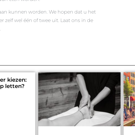
gedaan kunnen worden. We hopen dat u het
 zelf wel één of twee uit. Laat ons in de
.
er kiezen:
p letten?