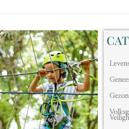
CAT
Levenss
Genee
Gezon
Volks
Veilig