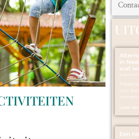
Conta
UIT
Altern
in Ned
wat we
augustus 
Peppersp
voor bur
CTIVITEITEN
mensen n
Lees ver
Een ni