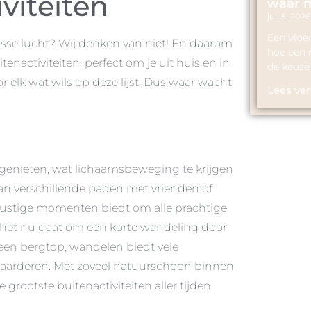
viteiten
waar m
juli 5, 2026
Een vloe
risse lucht? Wij denken van niet! En daarom
hoe een 
enactiviteiten, perfect om je uit huis en in
de keuze
or elk wat wils op deze lijst. Dus waar wacht
Lees ver
genieten, wat lichaamsbeweging te krijgen
an verschillende paden met vrienden of
k rustige momenten biedt om alle prachtige
 het nu gaat om een korte wandeling door
 een bergtop, wandelen biedt vele
waarderen. Met zoveel natuurschoon binnen
rootste buitenactiviteiten aller tijden