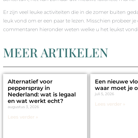
Er zijn veel leuke activiteiten die in de zomer buiten 
leuk vond om er een paar te lezen. Misschien probeer je er
commentaren hieronder weten welke u het leukst vond
MEER ARTIKELEN
Alternatief voor
Een nieuwe vlo
pepperspray in
waar moet je o
Nederland: wat is legaal
juli 5, 2026
en wat werkt echt?
Lees verder »
augustus 3, 2026
Lees verder »