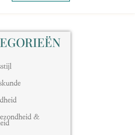
EGORIEËN
tijl
skunde
dheid
gezondheid &
heid